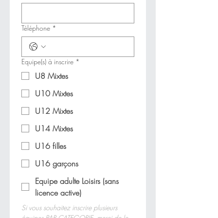
Téléphone
*
Equipe(s) à inscrire
*
U8 Mixtes
U10 Mixtes
U12 Mixtes
U14 Mixtes
U16 filles
U16 garçons
Equipe adulte Loisirs (sans
licence active)
Si vous souhaitez inscrire plusieurs 
équipes PAR CATEGORIE, merci de le 