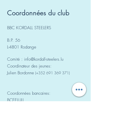
Coordonnées du club
BBC KORDALL STEELERS
B.P. 56
L-4801 Rodange
Comité :
info@kordall-steelers.lu
Coordinateur des jeunes:
Julien Bordonne
(+352
691 369 371)
Coordonnées bancaires:
BCEELULL
LU77
0019 5755 6862
3000
PAYCONIQ: