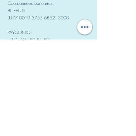
Coordonnées bancaires:
BCEELULL
LU77
0019 5755 6862
3000
PAYCONIQ:
+352 691 89 81 89
Nos salles de sport
DIFFERDANGE
Centre sportif Fousbann, Place des Alliés
Centre sportif Woiwer, Rue Neuwies
NIEDERKORN
Centre sportif Niederkorn, Rue Pierre
Gansen