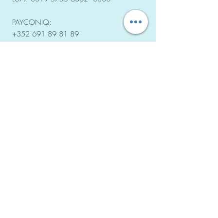
PAYCONIQ:
+352 691 89 81 89
Nos salles de sport
DIFFERDANGE
Centre sportif Fousbann, Place des Alliés
Centre sportif Woiwer, Rue Neuwies
NIEDERKORN
Centre sportif Niederkorn, Rue Pierre
Gansen
PETANGE