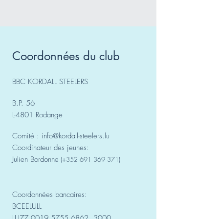
Coordonnées du club
BBC KORDALL STEELERS
B.P. 56
L-4801 Rodange
Comité :
info@kordall-steelers.lu
Coordinateur des jeunes:
Julien Bordonne
(+352
691 369 371)
Coordonnées bancaires:
BCEELULL
LU77
0019 5755 6862
3000