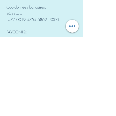
Coordonnées bancaires:
BCEELULL
LU77
0019 5755 6862
3000
PAYCONIQ:
+352 691 89 81 89
Nos salles de sport
DIFFERDANGE
Centre sportif Fousbann, Place des Alliés
Centre sportif Woiwer, Rue Neuwies
NIEDERKORN
Centre sportif Niederkorn, Rue Pierre